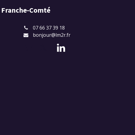
e Franche-Comté
07 66 37 39 18
bonjour@lm2r.fr