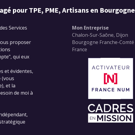
agé pour TPE, PME, Artisans en Bourgogn
des Services
Mon Entreprise
Chalon-Sur-Saône, Dijon
 vous proposer
Bourgogne Franche-Comté
tions
France
pte", qui eux
es et évidentes,
e (vous
, et la
esoin de moi à
indépendant,
 stratégique