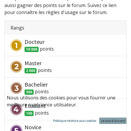
aussi gagner des points sur le forum. Suivez ce lien
pour connaître les règles d'usage sur le forum.
Rangs
Docteur
point
s
10 000
Master
point
s
2 000
Bachelier
point
s
500
Nous utilisons des cookies pour vous fournir une
meilleure expérience utilisateur.
Etudiant
point
s
100
Politique relative aux cookies
Je suis d'accord
Novice