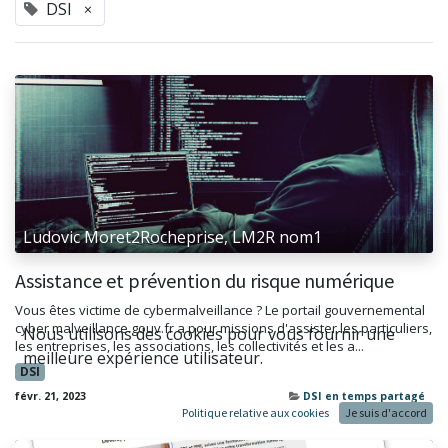
DSI
×
Ludovic Moret2Rocheprise, LM2R nom1
Assistance et prévention du risque numérique
Vous êtes victime de cybermalveillance ? Le portail gouvernemental
cyber malveillance.gouv.fr a pour missions d'assister les particuliers,
Nous utilisons des cookies pour vous fournir une
les entreprises, les associations, les collectivités et les a...
meilleure expérience utilisateur.
DSI
févr. 21, 2023
DSI en temps partagé
Politique relative aux cookies
Je suis d'accord