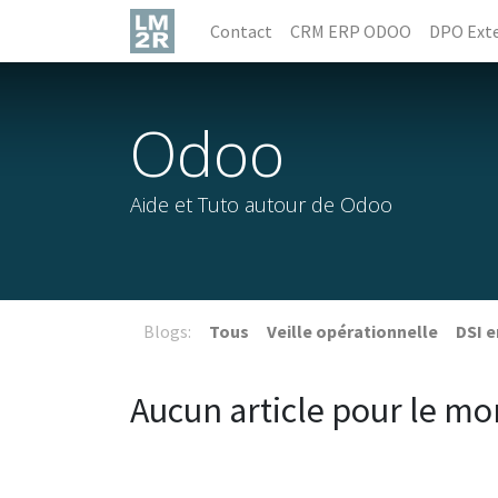
Contact
CRM ERP ODOO
DPO Exte
Odoo
Aide et Tuto autour de Odoo
Blogs:
Tous
Veille opérationnelle
DSI 
Aucun article pour le m