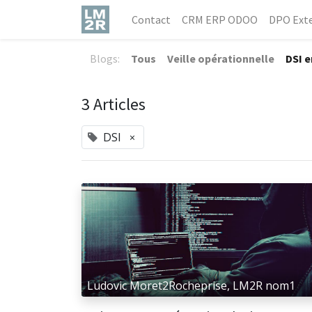
Contact
CRM ERP ODOO
DPO Exte
Blogs:
Tous
Veille opérationnelle
DSI 
3 Articles
DSI
×
Ludovic Moret2Rocheprise, LM2R nom1