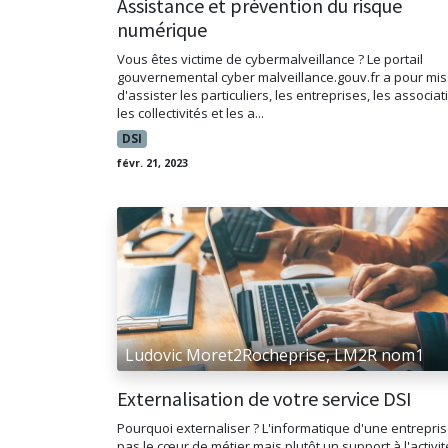
Assistance et prévention du risque
numérique
Vous êtes victime de cybermalveillance ? Le portail
gouvernemental cyber malveillance.gouv.fr a pour mi
d'assister les particuliers, les entreprises, les associat
les collectivités et les a...
DSI
févr. 21, 2023
Ludovic Moret2Rocheprise, LM2R nom1
Externalisation de votre service DSI
Pourquoi externaliser ? L'informatique d'une entrepris
pas le cœur de métier mais plutôt un support à l'activit