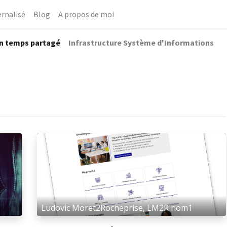
rnalisé
Blog
A propos de moi
en temps partagé
Infrastructure Système d'Informations
Ludovic Moret2Rocheprise, LM2R nom1