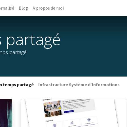
rnalisé
Blog
A propos de moi
 partagé
emps partagé
en temps partagé
Infrastructure Système d'Informations