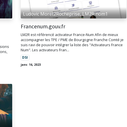
Ludovic Moret2Rocheprise, LM2R nom1
Francenum.gouv.fr
LM2R est référencé activateur France-Num Afin de mieux
accompagner les TPE / PME de Bourgogne Franche Comté je
suis ravi de pouvoir intégrer la liste des "Activateurs France
ssions
Num". Les activateurs Fran...
ions,
DSI
janv. 16, 2023